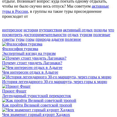
отдыхе. Возникает вопрос: куда поехать одному отдыхать,
чтобы не было скучно весь отпуск? Мы советуем
активные
туры в России
, в группы на такие туры присоединение
происходит от
интересное
история
путешествия
активный отдых
походы
что
посмотреть
достопримечательности
отдых
туризм
полезные
советы
туры
горы
природа
адыгея
полезное
Философия туризма
Экспертный взгляд на туризм
Почему стоит увидеть Лагонаки?
Чем интересен отдых в Адыгее
История легендарного 30-го маршрута, через горы к морю
Приют Фишт
Легендарный туристский перекресток
Как пройти Великой советской тропой
Чем знаменит горный курорт Хаджох