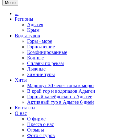
Меню
...
Регионы
Адыгея
Крым
Виды туров
Горы - море
Горно-пешие
Комбинированные
Конные
Сплавы по рекам
Лыжные
Зимние туры
Хиты
Маршрут 30 через горы к морю
В край гор и водопадов Адыгеи
Горный калейдоскоп в Адыгее
Активный тур в Адыгее 6 дней
Контакты
О нас
О фирме
Пресса о нас
Отзывы
Фото с туров