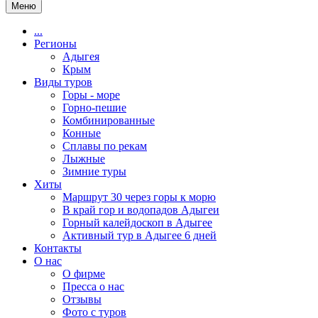
Меню
...
Регионы
Адыгея
Крым
Виды туров
Горы - море
Горно-пешие
Комбинированные
Конные
Сплавы по рекам
Лыжные
Зимние туры
Хиты
Маршрут 30 через горы к морю
В край гор и водопадов Адыгеи
Горный калейдоскоп в Адыгее
Активный тур в Адыгее 6 дней
Контакты
О нас
О фирме
Пресса о нас
Отзывы
Фото с туров