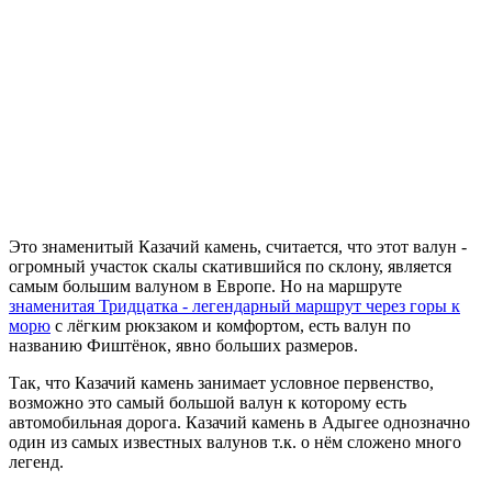
Это знаменитый Казачий камень, считается, что этот валун -
огромный участок скалы скатившийся по склону, является
самым большим валуном в Европе. Но на маршруте
знаменитая Тридцатка - легендарный маршрут через горы к
морю
с лёгким рюкзаком и комфортом, есть валун по
названию Фиштёнок, явно больших размеров.
Так, что Казачий камень занимает условное первенство,
возможно это самый большой валун к которому есть
автомобильная дорога. Казачий камень в Адыгее однозначно
один из самых известных валунов т.к. о нём сложено много
легенд.