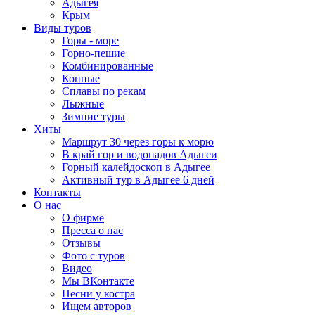
Адыгея
Крым
Виды туров
Горы - море
Горно-пешие
Комбинированные
Конные
Сплавы по рекам
Лыжные
Зимние туры
Хиты
Маршрут 30 через горы к морю
В край гор и водопадов Адыгеи
Горный калейдоскоп в Адыгее
Активный тур в Адыгее 6 дней
Контакты
О нас
О фирме
Пресса о нас
Отзывы
Фото с туров
Видео
Мы ВКонтакте
Песни у костра
Ищем авторов