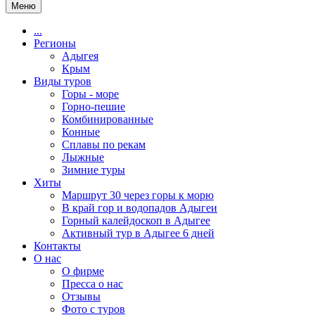
Меню
...
Регионы
Адыгея
Крым
Виды туров
Горы - море
Горно-пешие
Комбинированные
Конные
Сплавы по рекам
Лыжные
Зимние туры
Хиты
Маршрут 30 через горы к морю
В край гор и водопадов Адыгеи
Горный калейдоскоп в Адыгее
Активный тур в Адыгее 6 дней
Контакты
О нас
О фирме
Пресса о нас
Отзывы
Фото с туров