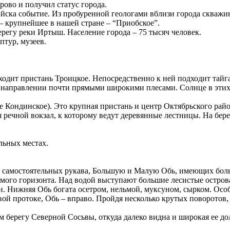
ово и получил статус города.
ска событие. Из пробуренной геологами вблизи города скважин
 крупнейшее в нашей стране – “Приобское”.
егу реки Иртыш. Население города – 75 тысяч человек.
птур, музеев.
одит пристань Троицкое. Непосредственно к ней подходит тайга
м направлении почти прямыми широкими плесами. Солнце в этих м
Кондинское). Это крупная пристань и центр Октябрьского рай
я речной вокзал, к которому ведут деревянные лестницы. На бе
льных местах.
ва самостоятельных рукава, Большую и Малую Обь, имеющих бо
амого горизонта. Над водой выступают большие лесистые остро
 Нижняя Обь богата осетром, нельмой, муксуном, сырком. Особе
вой протоке, Обь – вправо. Пройдя несколько крутых поворотов,
ом берегу Северной Сосьвы, откуда далеко видна и широкая ее 