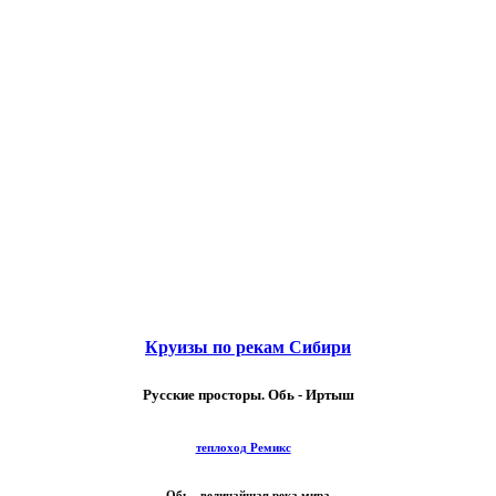
Круизы по рекам Сибири
Русские просторы. Обь - Иртыш
теплоход Ремикс
Обь - величайшая река мира