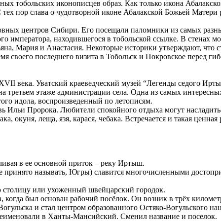
сных тобольских иконописцев образ. Как только икона Абалакск
 С тех пор слава о чудотворной иконе Абалакской Божьей Матер
вных центров Сибири. Его посещали паломники из самых разных
ого императора, находившегося в тобольской ссылке. В стенах 
ьяна, Мария и Анастасия. Некоторые историки утверждают, что 
мя своего последнего визита в Тобольск и Покровское перед гиб
XVII века. Уватский краеведческий музей “Легенды седого Ирты
на третьем этаже администрации села. Одна из самых интересн
того идола, воспроизведенный по летописям.
вь Ильи Пророка. Любители спокойного отдыха могут насладитьс
а, окуня, леща, язя, карася, чебака. Встречается и такая ценна
ивая в ее основной приток – реку Иртыш.
е принято называть, Югры) славится многочисленными достопр
ю столицу или ухоженный швейцарский городок.
 когда был основан рабочий посёлок. Он возник в трёх километр
огульска и стал центром образованного Остяко-Вогульского нац
переименовали в Ханты-Мансийский. Сменил название и поселок.