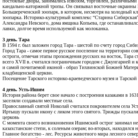
постоялые дворы, занимались извозом, торговлей, различными
кандально-каторжной тропы. Он связывал восточные окраины Р
Большереченский зоопарк, в котором, несмотря на холодный к
зоопарка. Историко-культурный комплекс “Старина Сибирская”
Александра Невского, дома ямщика Копьева, где останавливалс
лавки, долгое время используемой как молоканка.
3 день. Тара
В 1594 г. был заложен город Тара - шестой по счету город Сиби
Город Тара - самое первое русское поселение на территории с
остроги, отмечая этапы прохождения русских на восток, Тара
всего XVII в. считался пограничным городом с Джунгарией и к
и самой почитаемой иконой - образ Тихвинской Божией Матери
кладбищенской церкви.
Посещение Тарского историко-краеведческого музея и Тарской
4 день. Усть-Ишим
История района берет свое начало с построения казаками в 16
заселяли создавали местные села.
Православный святой Николай считался покровителем села Усть
Иртышу пускали икону с ликом этого святого. Трижды пускали 
церковь
С момента своего возникновения Ишимский острог занимал нес
казахстанские степи, к соленым озерам; во-вторых, находилс
Главное богатство - лес. Ресурсы животного мира лесного сев