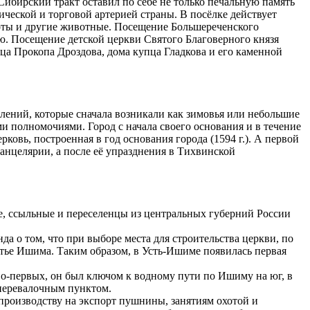
ибирский тракт оставил по себе не только печальную память
ческой и торговой артерией страны. В посёлке действует
емоты и другие животные. Посещение Большереченского
ю. Посещение детской церкви Святого Благоверного князя
ца Прокопа Дроздова, дома купца Гладкова и его каменной
елений, которые сначала возникали как зимовья или небольшие
и полномочиями. Город с начала своего основания и в течение
овь, построенная в год основания города (1594 г.). А первой
нцелярии, а после её упразднения в Тихвинской
не, ссыльные и переселенцы из центральных губерний России
 о том, что при выборе места для строительства церкви, по
стье Ишима. Таким образом, в Усть-Ишиме появилась первая
о-первых, он был ключом к водному пути по Ишиму на юг, в
 перевалочным пунктом.
 производству на экспорт пушнины, занятиям охотой и