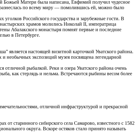
ой Божьей Матери была написана, Евфимий получил чудесное
и разнеслась по всему миру — помолившись ей, можно было
 уголков Российского государства и зарубежные гости. В
монастырских храмов молились Николай II, императрица
стены Абалакского монастыря помнят первые и последние
елью в Петербурге.
ша” является настоящей визитной карточкой Уватского района.
ых и необычных экспозиций музея посвящена легендарной
я отличной рыбалкой. Реки и озера Уватского района очень
я рыба, как стерлядь и нельма. Встречаются рыбины весом более
имечательностями, отличной инфраструктурой и прекрасной
ах от старинного сибирского села Самарово, известного с 1582
ионального округа. Вскоре остяков стало принято называть