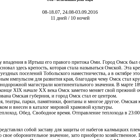
08-18.07, 24.08-03.09.2016
11 дней / 10 ночей
у впадения в Иртыш его правого притока Оми. Город Омск был о
основал здесь крепость, которая стала называться Омской. Эта к
 уездных поселений Тобольского наместничества, а в октябре это
ым импульсом для развития края, благодаря чему Омск стал 
нодорожной магистрали континентального значения. В марте 18
 конце XIX начале XX века Омск заметно меняет свой прежний 
вана Омская губерния, и город Омск стал ее центром.
, театры, парки, памятники, фонтаны и многое другое. Омская 
ом и внесен в каталог мировой храмовой культуры.
теплоход. Обед. Свободное время. Отправление теплохода в 23:00
едставлял собой заставу для защиты от набегов калмыцких племе
 свое оборонительное значение, зато приобрело хозяйственное.