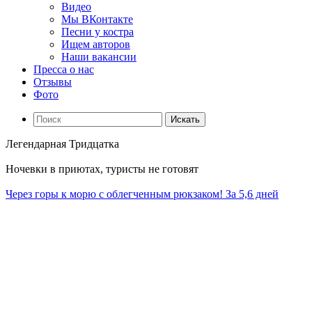
Видео
Мы ВКонтакте
Песни у костра
Ищем авторов
Наши вакансии
Пресса о нас
Отзывы
Фото
Искать
Легендарная Тридцатка
Ночевки в приютах, туристы не готовят
Через горы к морю с облегченным рюкзаком! За 5,6 дней