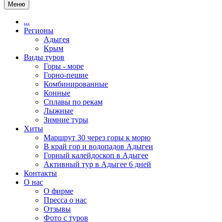
Меню
...
Регионы
Адыгея
Крым
Виды туров
Горы - море
Горно-пешие
Комбинированные
Конные
Сплавы по рекам
Лыжные
Зимние туры
Хиты
Маршрут 30 через горы к морю
В край гор и водопадов Адыгеи
Горный калейдоскоп в Адыгее
Активный тур в Адыгее 6 дней
Контакты
О нас
О фирме
Пресса о нас
Отзывы
Фото с туров