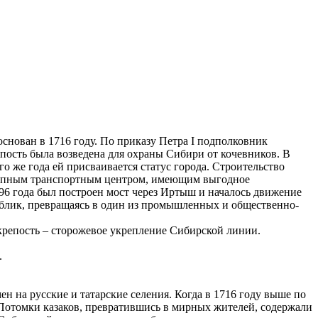
снован в 1716 году. По приказу Петра I подполковник
репость была возведена для охраны Сибири от кочевников. В
го же года ей присваивается статус города. Строительство
крупным транспортным центром, имеющим выгодное
96 года был построен мост через Иртыш и началось движение
облик, превращаясь в один из промышленных и общественно-
крепость – сторожевое укрепление Сибирской линии.
.
н на русские и татарские селения. Когда в 1716 году выше по
 Потомки казаков, превратившись в мирных жителей, содержали