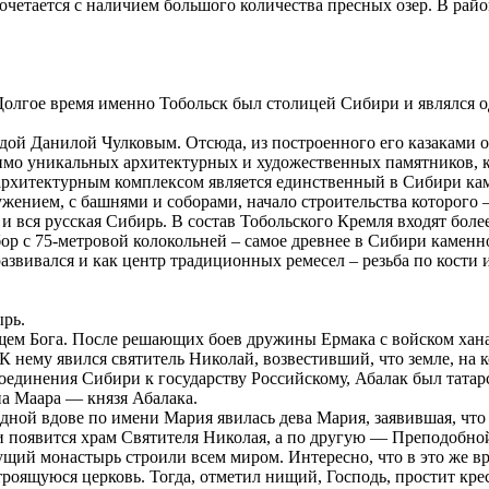
четается с наличием большого количества пресных озер. В район
олгое время именно Тобольск был столицей Сибири и являлся о
дой Данилой Чулковым. Отсюда, из построенного его казаками о
мо уникальных архитектурных и художественных памятников, ко
рхитектурным комплексом является единственный в Сибири кам
ением, с башнями и соборами, начало строительства которого – 
и вся русская Сибирь. В состав Тобольского Кремля входят боле
 с 75-метровой колокольней – самое древнее в Сибири каменное
азвивался и как центр традиционных ремесел – резьба по кости 
рь.
ем Бога. После решающих боев дружины Ермака с войском хана
К нему явился святитель Николай, возвестивший, что земле, на к
единения Сибири к государству Российскому, Абалак был татарс
на Маара — князя Абалака.
дной вдове по имени Мария явилась дева Мария, заявившая, что
и появится храм Святителя Николая, а по другую — Преподобно
удущий монастырь строили всем миром. Интересно, что в это же
роящуюся церковь. Тогда, отметил нищий, Господь, простит крес