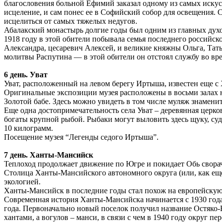
благословения больной Ефимий заказал одному из самых иску
исцеление, и сам понес ее в Софийский собор для освещения.
исцелиться от самых тяжелых недугов.
Абалакский монастырь долгие годы был одним из главных духо
1918 году в этой обители побывала семья последнего российск
Александра, цесаревич Алексей, и великие княжны Ольга, Тат
молитвы Распутина — в этой обители он отстоял службу во вре
6 день. Уват
Уват, расположенный на левом берегу Иртыша, известен еще с 
Оригинальные экспозиции музея расположены в восьми залах 
Золотой бабе. Здесь можно увидеть в том числе муляж знамени
Еще одна достопримечательность села Уват – деревянная церко
богаты крупной рыбой. Рыбаки могут выловить здесь щуку, судак
10 килограмм.
Посещение музея “Легенды седого Иртыша”.
7 день. Ханты-Мансийск
Теплоход продолжает движение по Югре и покидает Обь сворач
Столица Ханты-Мансийского автономного округа (или, как ещ
экологией.
Ханты-Мансийск в последние годы стал похож на европейску
Современная история Ханты-Мансийска начинается с 1930 года,
года. Первоначально новый поселок получил название Остяко-В
хантами, а вогулов – манси, в связи с чем в 1940 году округ 