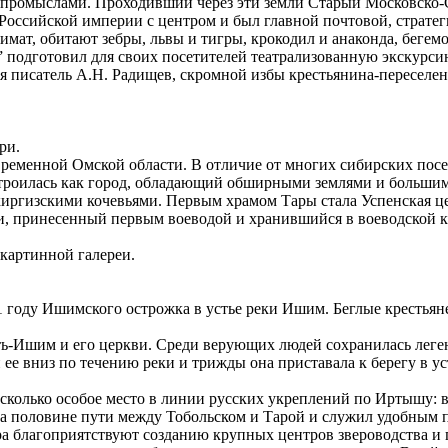
 промыслами. Проходивший через эти земли Старый Московско-С
оссийской империи с центром и был главной почтовой, стратеги
лимат, обитают зебры, львы и тигры, крокодил и анаконда, бег
 подготовил для своих посетителей театрализованную экскурси
я писатель А.Н. Радищев, скромной избы крестьянина-переселен
ри.
овременной Омской области. В отличие от многих сибирских пос
 строилась как город, обладающий обширными землями и большим
иргизскими кочевьями. Первым храмом Тары стала Успенская церк
, принесенный первым воеводой и хранившийся в воеводской ка
 картинной галереи.
31 году Ишимского острожка в устье реки Ишим. Беглые крестья
-Ишим и его церкви. Среди верующих людей сохранилась легенда
ее вниз по течению реки и трижды она приставала к берегу в у
колько особое место в линии русских укреплений по Иртышу: в
я на половине пути между Тобольском и Тарой и служил удобным
ера благоприятствуют созданию крупных центров звероводства и