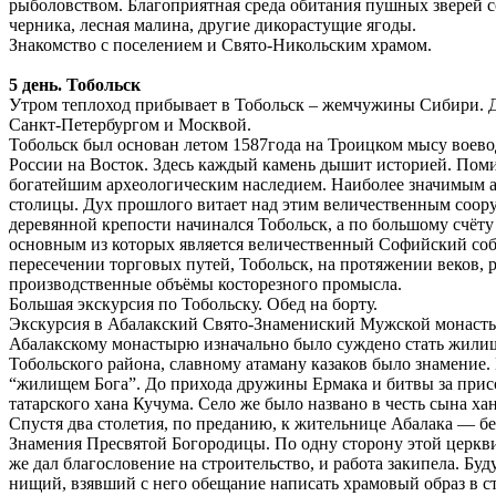
рыболовством. Благоприятная среда обитания пушных зверей со
черника, лесная малина, другие дикорастущие ягоды.
Знакомство с поселением и Свято-Никольским храмом.
5 день. Тобольск
Утром теплоход прибывает в Тобольск – жемчужины Сибири. Д
Санкт-Петербургом и Москвой.
Тобольск был основан летом 1587года на Троицком мысу воево
России на Восток. Здесь каждый камень дышит историей. Поми
богатейшим археологическим наследием. Наиболее значимым а
столицы. Дух прошлого витает над этим величественным сооруж
деревянной крепости начинался Тобольск, а по большому счёту 
основным из которых является величественный Софийский собор
пересечении торговых путей, Тобольск, на протяжении веков, р
производственные объёмы косторезного промысла.
Большая экскурсия по Тобольску. Обед на борту.
Экскурсия в Абалакский Свято-Знамениский Мужской монасты
Абалакскому монастырю изначально было суждено стать жилищ
Тобольского района, славному атаману казаков было знамение. 
“жилищем Бога”. До прихода дружины Ермака и битвы за присо
татарского хана Кучума. Село же было названо в честь сына ха
Спустя два столетия, по преданию, к жительнице Абалака — бе
Знамения Пресвятой Богородицы. По одну сторону этой церкв
же дал благословение на строительство, и работа закипела. Б
нищий, взявший с него обещание написать храмовый образ в ст