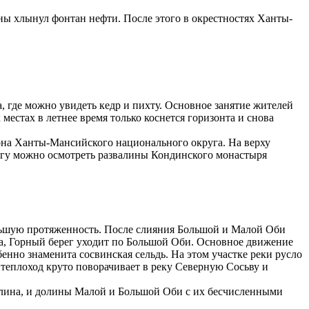
ы хлынул фонтан нефти. После этого в окрестностях Ханты-
, где можно увидеть кедр и пихту. Основное занятие жителей
естах в летнее время только коснется горизонта и снова
она Ханты-Мансийского национального округа. На верху
регу можно осмотреть развалины Кондинского монастыря
льшую протяженность. После слияния Большой и Малой Оби
ва, Горный берег уходит по Большой Оби. Основное движение
нно знаменита сосвинская сельдь. На этом участке реки русло
 теплоход круто поворачивает в реку Северную Сосьву и
долина, и долины Малой и Большой Оби с их бесчисленными