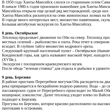
В 1950 году Ханты-Мансийск слился со старинным селом Самар
В начале 1980-х годов произошло важнейшее для Ханты-Мансий
Мансийска открыли еще целый ряд месторождений, среди них –
Ханты-Мансийск раскинулся на семи живописных холмах на бер
В городе много интересных мест, множество памятников, скуль
Большая автобусная экскурсия по Ханты-Мансийску.
8 день. Октябрьское
Теплоход продолжает движение по Оби на север. Теплоход прох
местных селений – рыболовство и охота. Река течет в северно
всходит. В глубине тайги множество кедрового ореха.
Следующий крупный населенный пункт – Октябрьское (бывшее 
Кондинской горы, как здесь называют высокий берег, находитс
(XVIIв.).
Экскурсия с посещением краеведческого музея.
После обеда “зеленая стоянка” для отдыха и рыбалки в удивите
9 день. Березово
В районе пристани Перегребное могучая Обь расходится на д
река превращается в бескрайнюю водную равнину. Вода – до с
пассажирских судов от Перегребного происходит по Малой Оби.
неширокое, извилистое. Далее теплоход уходит влево по Вайсо
подходит к Березову.
Прогулка по Березово, которое красиво расположено на высок
протоками и островами.