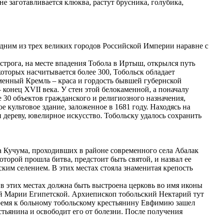
е заготавливается клюква, растут брусника, голубика,
дним из трех великих городов Российской Империи наравне с
строга, на месте впадения Тобола в Иртыш, открылся путь
торых насчитывается более 300, Тобольск обладает
енный Кремль – краса и гордость бывшей губернской
конец XVII века. У стен этой белокаменной, а поначалу
е 30 объектов гражданского и религиозного назначения,
 культовое здание, заложенное в 1681 году. Находясь на
и дереву, ювелирное искусство. Тобольску удалось сохранить
 Кучума, проходивших в районе современного села Абалак
оторой прошла битва, предстоит быть святой, и назвал ее
ким селением. В этих местах стояла знаменитая крепость
 в этих местах должна быть выстроена церковь во имя иконы
й Марии Египетской. Архиепископ тобольский Нектарий тут
 время к больному тобольскому крестьянину Евфимию зашел
тьянина и освободит его от болезни. После получения