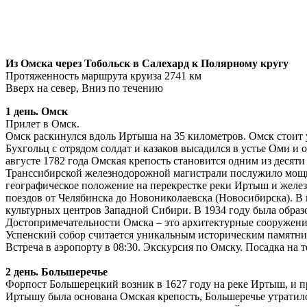
Из Омска через Тобольск в Салехард к Полярному кругу
Протяженность маршрута круиза 2741 км
Вверх на север, Вниз по течению
1 день. Омск
Прилет в Омск.
Омск раскинулся вдоль Иртыша на 35 километров. Омск стоит 
Бухгольц с отрядом солдат и казаков высадился в устье Оми и 
августе 1782 года Омская крепость становится одним из десяти
Транссибирской железнодорожной магистрали послужило мощн
географическое положение на перекрестке реки Иртыш и желез
поездов от Челябинска до Новониколаевска (Новосибирска). В
культурных центров Западной Сибири. В 1934 году была образо
Достопримечательности Омска – это архитектурные сооружения
Успенский собор считается уникальным историческим памятник
Встреча в аэропорту в 08:30. Экскурсия по Омску. Посадка на 
2 день. Большеречье
Форпост Большерецкий возник в 1627 году на реке Иртыш, и пр
Иртышу была основана Омская крепость, Большеречье утратило