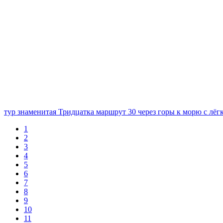
тур знаменитая Тридцатка маршрут 30 через горы к морю с лё
1
2
3
4
5
6
7
8
9
10
11