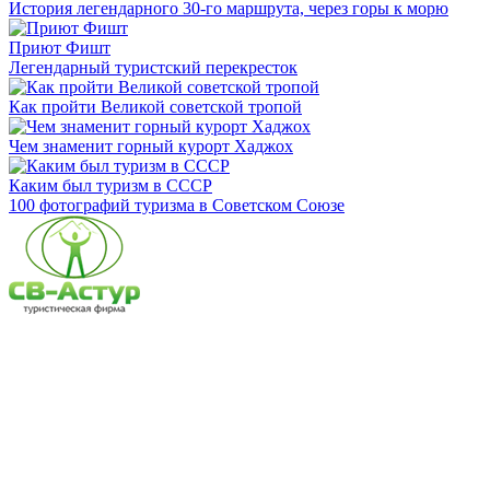
История легендарного 30-го маршрута, через горы к морю
Приют Фишт
Легендарный туристский перекресток
Как пройти Великой советской тропой
Чем знаменит горный курорт Хаджох
Каким был туризм в СССР
100 фотографий туризма в Советском Союзе