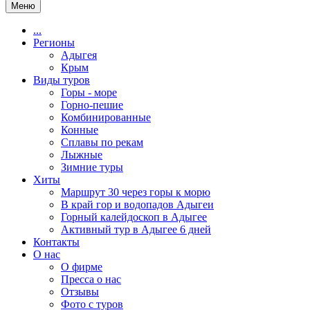
Меню
...
Регионы
Адыгея
Крым
Виды туров
Горы - море
Горно-пешие
Комбинированные
Конные
Сплавы по рекам
Лыжные
Зимние туры
Хиты
Маршрут 30 через горы к морю
В край гор и водопадов Адыгеи
Горный калейдоскоп в Адыгее
Активный тур в Адыгее 6 дней
Контакты
О нас
О фирме
Пресса о нас
Отзывы
Фото с туров