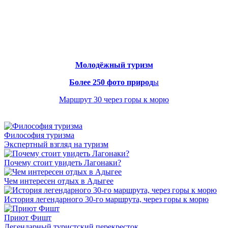
Молодёжный туризм
Более 250 фото природ
ы
Маршрут 30 через горы к морю
Философия туризма
Экспертный взгляд на туризм
Почему стоит увидеть Лагонаки?
Чем интересен отдых в Адыгее
История легендарного 30-го маршрута, через горы к морю
Приют Фишт
Легендарный туристский перекресток