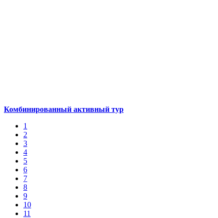
Комбинированный активный тур
1
2
3
4
5
6
7
8
9
10
11