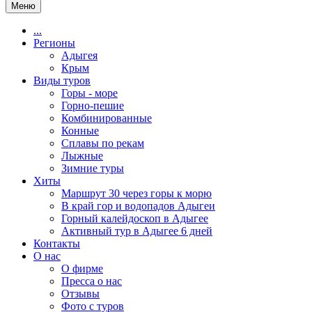
Меню
...
Регионы
Адыгея
Крым
Виды туров
Горы - море
Горно-пешие
Комбинированные
Конные
Сплавы по рекам
Лыжные
Зимние туры
Хиты
Маршрут 30 через горы к морю
В край гор и водопадов Адыгеи
Горный калейдоскоп в Адыгее
Активный тур в Адыгее 6 дней
Контакты
О нас
О фирме
Пресса о нас
Отзывы
Фото с туров