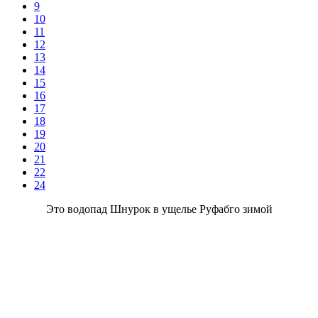
9
10
11
12
13
14
15
16
17
18
19
20
21
22
24
Это водопад Шнурок в ущелье Руфабго зимой