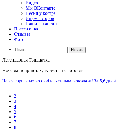
Видео
Мы ВКонтакте
Песни у костра
Ищем авторов
Наши вакансии
Пресса о нас
Отзывы
Фото
Искать
Легендарная Тридцатка
Ночевки в приютах, туристы не готовят
Через горы к морю с облегченным рюкзаком! За 5,6 дней
2
3
4
5
6
7
8