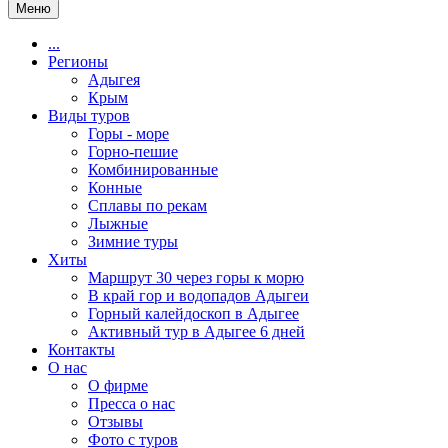
Меню
...
Регионы
Адыгея
Крым
Виды туров
Горы - море
Горно-пешие
Комбинированные
Конные
Сплавы по рекам
Лыжные
Зимние туры
Хиты
Маршрут 30 через горы к морю
В край гор и водопадов Адыгеи
Горный калейдоскоп в Адыгее
Активный тур в Адыгее 6 дней
Контакты
О нас
О фирме
Пресса о нас
Отзывы
Фото с туров