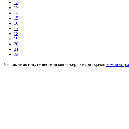
12
13
14
15
16
17
18
19
20
21
22
Вот такие автопутешествия мы совершаем во время
комбиниро