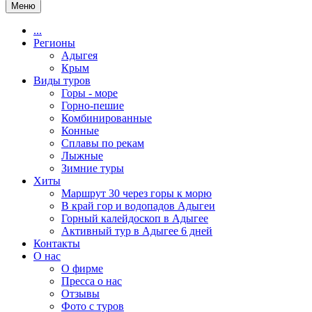
Меню
...
Регионы
Адыгея
Крым
Виды туров
Горы - море
Горно-пешие
Комбинированные
Конные
Сплавы по рекам
Лыжные
Зимние туры
Хиты
Маршрут 30 через горы к морю
В край гор и водопадов Адыгеи
Горный калейдоскоп в Адыгее
Активный тур в Адыгее 6 дней
Контакты
О нас
О фирме
Пресса о нас
Отзывы
Фото с туров