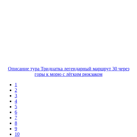
Описание тура Тридцатка легендарный маршрут 30 через
горы к морю с лёгким рюкзаком
1
2
3
4
5
6
7
8
9
10