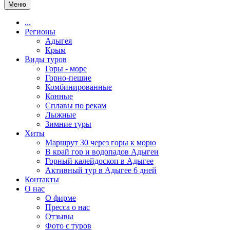
Меню
...
Регионы
Адыгея
Крым
Виды туров
Горы - море
Горно-пешие
Комбинированные
Конные
Сплавы по рекам
Лыжные
Зимние туры
Хиты
Маршрут 30 через горы к морю
В край гор и водопадов Адыгеи
Горный калейдоскоп в Адыгее
Активный тур в Адыгее 6 дней
Контакты
О нас
О фирме
Пресса о нас
Отзывы
Фото с туров