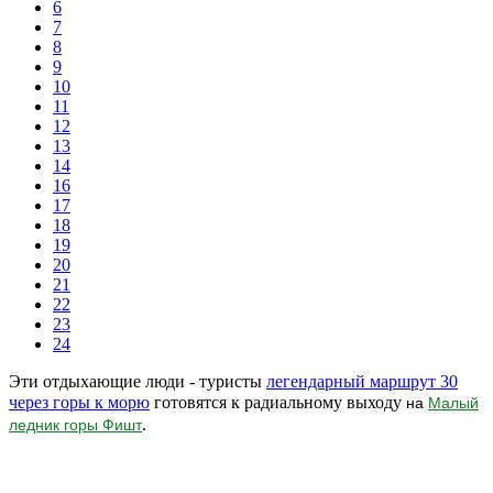
6
7
8
9
10
11
12
13
14
16
17
18
19
20
21
22
23
24
Эти отдыхающие люди - туристы
легендарный маршрут 30
через горы к морю
готовятся к радиальному выходу
на
Малый
.
ледник горы Фишт