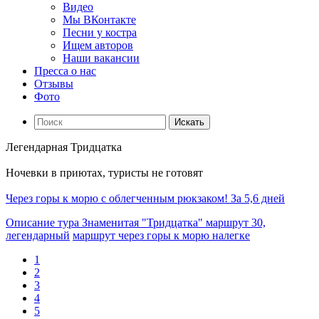
Видео
Мы ВКонтакте
Песни у костра
Ищем авторов
Наши вакансии
Пресса о нас
Отзывы
Фото
Искать
Легендарная Тридцатка
Ночевки в приютах, туристы не готовят
Через горы к морю с облегченным рюкзаком! За 5,6 дней
Описание тура Знаменитая "Тридцатка" маршрут 30,
легендарный
маршрут через горы к морю налегке
1
2
3
4
5