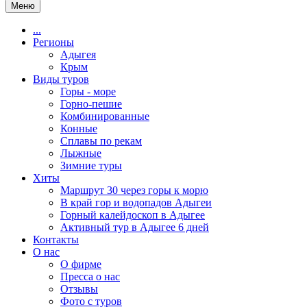
Меню
...
Регионы
Адыгея
Крым
Виды туров
Горы - море
Горно-пешие
Комбинированные
Конные
Сплавы по рекам
Лыжные
Зимние туры
Хиты
Маршрут 30 через горы к морю
В край гор и водопадов Адыгеи
Горный калейдоскоп в Адыгее
Активный тур в Адыгее 6 дней
Контакты
О нас
О фирме
Пресса о нас
Отзывы
Фото с туров