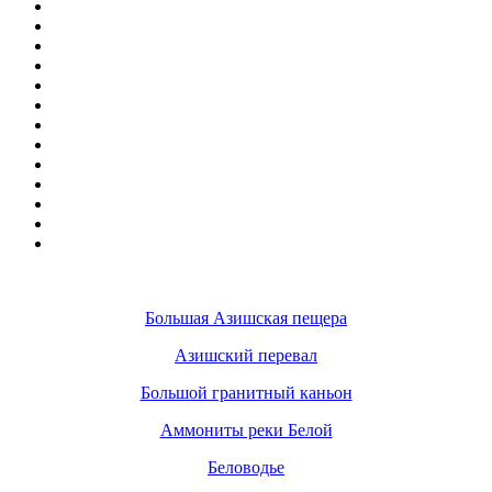
Большая Азишская пещера
Азишский перевал
Большой гранитный каньон
Аммониты реки Белой
Беловодье