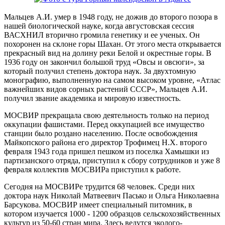
Мальцев А.И. умер в 1948 году, не дожив до второго позора в
нашей биологической науке, когда августовская сессия
ВАСХНИЛ вторично громила генетику и ее ученых. Он
похоронен на склоне горы Шахан. От этого места открывается
прекрасный вид на долину реки Белой и окрестные горы. В
1936 году он закончил большой труд «Овсы и овсюги», за
который получил степень доктора наук. За двухтомную
монографию, выполненную на самом высоком уровне, «Атлас
важнейших видов сорных растений СССР», Мальцев А.И.
получил звание академика и мировую известность.
МОСВИР прекращала свою деятельность только на период
оккупации фашистами. Перед оккупацией все имущество
станции было роздано населению. После освобождения
Майкопского района его директор Трофимец Н.Х. второго
февраля 1943 года пришел пешком из поселка Хамышки из
партизанского отряда, приступил к сбору сотрудников и уже 8
февраля коллектив МОСВИРа приступил к работе.
Сегодня на МОСВИРе трудится 68 человек. Среди них
доктора наук Николай Матвеевич Пасько и Ольга Николаевна
Барсукова. МОСВИР имеет специальный питомник, в
котором изучается 1000 - 1200 образцов сельскохозяйственных
культур из 50-60 стран мира. Здесь ведутся эколого-