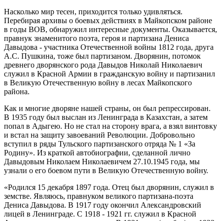
Насколько мир тесен, приходится только удивляться.
Перебирая архивы о боевых действиях в Майкопском районе
в годы ВОВ, обнаружил интересные документы. Оказывается,
правнук знаменитого поэта, героя и партизана Дениса
Давыдова - участника Отечественной войны 1812 года, друга
А.С. Пушкина, тоже был партизаном. Дворянин, потомок
древнего дворянского рода Давыдов Николай Николаевич
служил в Красной Армии в гражданскую войну и партизанил
в Великую Отечественную войну в лесах Майкопского
района.
Как и многие дворяне нашей страны, он был репрессирован.
В 1935 году был выслан из Ленинграда в Казахстан, а затем
попал в Адыгею. Но не стал на сторону врага, а взял винтовку
и встал на защиту завоеваний Революции. Добровольно
вступил в ряды Тульского партизанского отряда № 1 «За
Родину». Из краткой автобиографии, сделанной лично
Давыдовым Николаем Николаевичем 27.10.1945 года, мы
узнали о его боевом пути в Великую Отечественную войну.
«Родился 15 декабря 1897 года. Отец был дворянин, служил в
земстве. Являюсь, правнуком великого партизана-поэта
Дениса Давыдова. В 1917 году окончил Александровский
лицей в Ленинграде. С 1918 - 1921 гг. служил в Красной