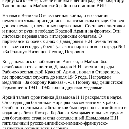
вернуться к семье, к жене и детям в ленинградскую квартиру.
Так он попал в Майкопский район на станцию ВИР.
Началась Великая Отечественная война, и его знания
немецкого языка пригодились в партизанском отряде. Он вел
допрос немцев, плененных партизанами. Составлял листовки
и писал от руки о победах Красной Армии на фронтах. Эти
листовки передавались гитлеровским солдатам. О
партизанских боевых днях с Давыдовым Н.Н. очень тепло
отзывается его друг, боец Тульского партизанского отряда № 1
«За Родину» Низовцев Леонид Петрович.
Когда началось освобождение Адыгеи, и Майкоп был
освобожден от фашистов, Давыдов Н.Н. вступил в ряды
Рабоче-крестьянской Красной Армии, попал в Ставрополь,
где продолжил служить до июля 1945 года. Награжден
медалями «За оборону Кавказа», «За Победу над фашистской
Германией в 1941 - 1945 год» и другими медалями.
Яркий талант фронтовика Давыдова Н.Н раскрылся в науке.
Он создал для ботаников мира ряд высокозначимых работ.
Особенно ценным для ботаников был перевод с английского и
издание работы Лютера Бербанка. Фундаментальным трудом
для ботаников страны стал составленный Давыдовым Н.Н.,
пятиязычный русско-английско-немецко-французско-
латинский ботанический словарь.