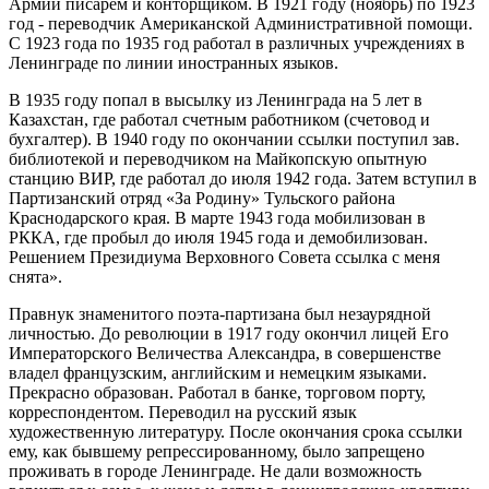
Армии писарем и конторщиком. В 1921 году (ноябрь) по 1923
год - переводчик Американской Административной помощи.
С 1923 года по 1935 год работал в различных учреждениях в
Ленинграде по линии иностранных языков.
В 1935 году попал в высылку из Ленинграда на 5 лет в
Казахстан, где работал счетным работником (счетовод и
бухгалтер). В 1940 году по окончании ссылки поступил зав.
библиотекой и переводчиком на Майкопскую опытную
станцию ВИР, где работал до июля 1942 года. Затем вступил в
Партизанский отряд «За Родину» Тульского района
Краснодарского края. В марте 1943 года мобилизован в
РККА, где пробыл до июля 1945 года и демобилизован.
Решением Президиума Верховного Совета ссылка с меня
снята».
Правнук знаменитого поэта-партизана был незаурядной
личностью. До революции в 1917 году окончил лицей Его
Императорского Величества Александра, в совершенстве
владел французским, английским и немецким языками.
Прекрасно образован. Работал в банке, торговом порту,
корреспондентом. Переводил на русский язык
художественную литературу. После окончания срока ссылки
ему, как бывшему репрессированному, было запрещено
проживать в городе Ленинграде. Не дали возможность