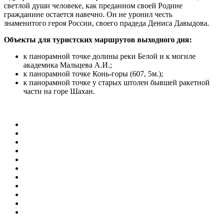
светлой души человеке, как преданном своей Родине
гражданине остается навечно. Он не уронил честь
знаменитого героя России, своего прадеда Дениса Давыдова.
Объекты для туристских маршрутов выходного дня:
к панорамной точке долины реки Белой и к могиле
академика Мальцева А.И.;
к панорамной точке Конь-горы (607, 5м.);
к панорамной точке у старых штолен бывшей ракетной
части на горе Шахан.