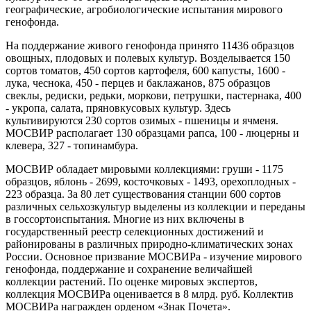
географические, агробиологические испытания мирового
генофонда.
На поддержание живого генофонда принято 11436 образцов
овощных, плодовых и полевых культур. Возделывается 150
сортов томатов, 450 сортов картофеля, 600 капусты, 1600 -
лука, чеснока, 450 - перцев и баклажанов, 875 образцов
свеклы, редиски, редьки, моркови, петрушки, пастернака, 400
- укропа, салата, пряновкусовых культур. Здесь
культивируются 230 сортов озимых - пшеницы и ячменя.
МОСВИР располагает 130 образцами рапса, 100 - люцерны и
клевера, 327 - топинамбура.
МОСВИР обладает мировыми коллекциями: груши - 1175
образцов, яблонь - 2699, косточковых - 1493, орехоплодных -
223 образца. За 80 лет существования станции 600 сортов
различных сельхозкультур выделены из коллекции и переданы
в госсортоиспытания. Многие из них включены в
государственный реестр селекционных достижений и
районированы в различных природно-климатических зонах
России. Основное призвание МОСВИРа - изучение мирового
генофонда, поддержание и сохранение величайшей
коллекции растений. По оценке мировых экспертов,
коллекция МОСВИРа оценивается в 8 млрд. руб. Коллектив
МОСВИРа награжден орденом «Знак Почета».