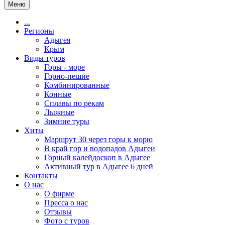
Меню
...
Регионы
Адыгея
Крым
Виды туров
Горы - море
Горно-пешие
Комбинированные
Конные
Сплавы по рекам
Лыжные
Зимние туры
Хиты
Маршрут 30 через горы к морю
В край гор и водопадов Адыгеи
Горный калейдоскоп в Адыгее
Активный тур в Адыгее 6 дней
Контакты
О нас
О фирме
Пресса о нас
Отзывы
Фото с туров