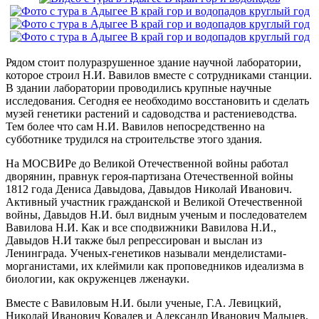
Рядом стоит полуразрушенное здание научной лаборатории,
которое строил Н.И. Вавилов вместе с сотрудниками станции.
В здании лаборатории проводились крупные научные
исследования. Сегодня ее необходимо восстановить и сделать
музей генетики растений и садоводства и растениеводства.
Тем более что сам Н.И. Вавилов непосредственно на
субботнике трудился на строительстве этого здания.
На МОСВИРе до Великой Отечественной войны работал
дворянин, правнук героя-партизана Отечественной войны
1812 года Дениса Давыдова, Давыдов Николай Иванович.
Активный участник гражданской и Великой Отечественной
войны, Давыдов Н.И. был видным ученым и последователем
Вавилова Н.И. Как и все сподвижники Вавилова Н.И.,
Давыдов Н.И также был репрессирован и выслан из
Ленинграда. Ученых-генетиков называли менделистами-
морганистами, их клеймили как проповедников идеализма в
биологии, как окруженцев лженауки.
Вместе с Вавиловым Н.И. были ученые, Г.А. Левицкий,
Николай Иванович Ковалев и Александр Иванович Мальцев.