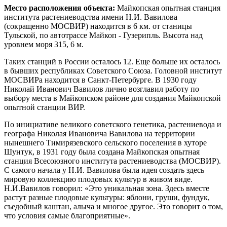
Место расположения объекта:
Майкопская опытная станция
института растениеводства имени Н.И. Вавилова
(сокращенно МОСВИР) находится в 6 км. от станицы
Тульской, по автотрассе Майкоп - Гузерипль. Высота над
уровнем моря 315, 6 м.
Таких станций в России осталось 12. Еще больше их осталось
в бывших республиках Советского Союза. Головной институт
МОСВИРа находится в Санкт-Петербурге. В 1930 году
Николай Иванович Вавилов лично возглавил работу по
выбору места в Майкопском районе для создания Майкопской
опытной станции ВИР.
По инициативе великого советского генетика, растениевода и
географа Николая Ивановича Вавилова на территории
нынешнего Тимирязевского сельского поселения в хуторе
Шунтук, в 1931 году была создана Майкопская опытная
станция Всесоюзного института растениеводства (МОСВИР).
С самого начала у Н.И. Вавилова была идея создать здесь
мировую коллекцию плодовых культур в живом виде.
Н.И.Вавилов говорил: «Это уникальная зона. Здесь вместе
растут разные плодовые культуры: яблони, груши, фундук,
съедобный каштан, алыча и многое другое. Это говорит о том,
что условия самые благоприятные».