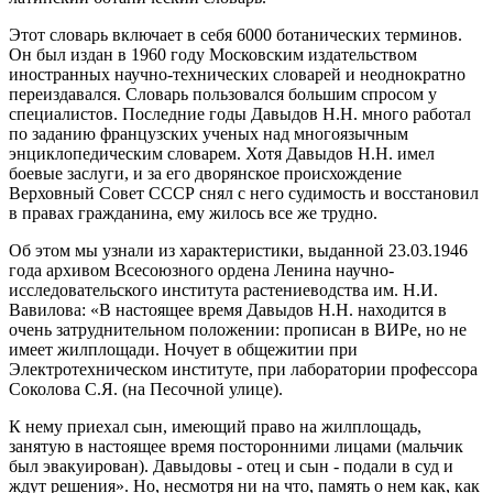
Этот словарь включает в себя 6000 ботанических терминов.
Он был издан в 1960 году Московским издательством
иностранных научно-технических словарей и неоднократно
переиздавался. Словарь пользовался большим спросом у
специалистов. Последние годы Давыдов Н.Н. много работал
по заданию французских ученых над многоязычным
энциклопедическим словарем. Хотя Давыдов Н.Н. имел
боевые заслуги, и за его дворянское происхождение
Верховный Совет СССР снял с него судимость и восстановил
в правах гражданина, ему жилось все же трудно.
Об этом мы узнали из характеристики, выданной 23.03.1946
года архивом Всесоюзного ордена Ленина научно-
исследовательского института растениеводства им. Н.И.
Вавилова: «В настоящее время Давыдов Н.Н. находится в
очень затруднительном положении: прописан в ВИРе, но не
имеет жилплощади. Ночует в общежитии при
Электротехническом институте, при лаборатории профессора
Соколова С.Я. (на Песочной улице).
К нему приехал сын, имеющий право на жилплощадь,
занятую в настоящее время посторонними лицами (мальчик
был эвакуирован). Давыдовы - отец и сын - подали в суд и
ждут решения». Но, несмотря ни на что, память о нем как, как