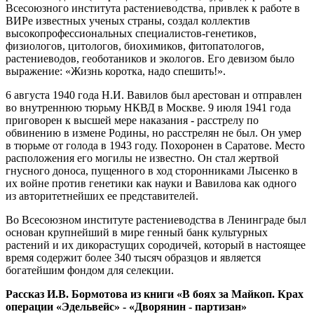
Всесоюзного института растениеводства, привлек к работе в
ВИРе известных ученых страны, создал коллектив
высокопрофессиональных специалистов-генетиков,
физиологов, цитологов, биохимиков, фитопатологов,
растениеводов, геоботаников и экологов. Его девизом было
выражение: «Жизнь коротка, надо спешить!».
6 августа 1940 года Н.И. Вавилов был арестован и отправлен
во внутреннюю тюрьму НКВД в Москве. 9 июля 1941 года
приговорен к высшей мере наказания - расстрелу по
обвинению в измене Родины, но расстрелян не был. Он умер
в тюрьме от голода в 1943 году. Похоронен в Саратове. Место
расположения его могилы не известно. Он стал жертвой
гнусного доноса, пущенного в ход сторонниками Лысенко в
их войне против генетики как науки и Вавилова как одного
из авторитетнейших ее представителей.
Во Всесоюзном институте растениеводства в Ленинграде был
основан крупнейший в мире генный банк культурных
растений и их дикорастущих сородичей, который в настоящее
время содержит более 340 тысяч образцов и является
богатейшим фондом для селекции.
Рассказ И.В. Бормотова из книги «В боях за Майкоп. Крах
операции «Эдельвейс» - «Дворянин - партизан»