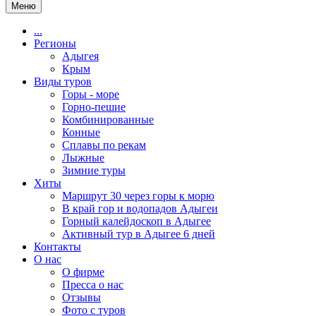
Меню
...
Регионы
Адыгея
Крым
Виды туров
Горы - море
Горно-пешие
Комбинированные
Конные
Сплавы по рекам
Лыжные
Зимние туры
Хиты
Маршрут 30 через горы к морю
В край гор и водопадов Адыгеи
Горный калейдоскоп в Адыгее
Активный тур в Адыгее 6 дней
Контакты
О нас
О фирме
Пресса о нас
Отзывы
Фото с туров