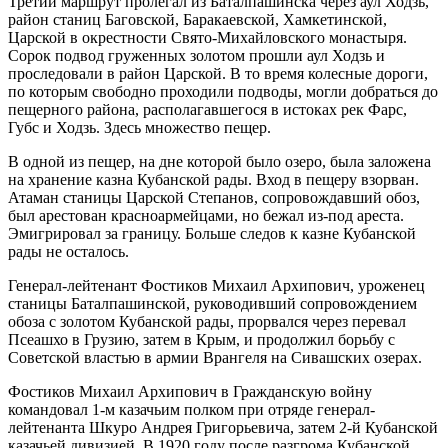
Третий маршрут пролегал из Баталпашинска через аул Ходзь,
район станиц Баговской, Баракаевской, Хамкетинской,
Царской в окрестности Свято-Михайловского монастыря.
Сорок подвод груженных золотом прошли аул Ходзь и
проследовали в район Царской. В то время колесные дороги,
по которым свободно проходили подводы, могли добраться до
пещерного района, располагавшегося в истоках рек Фарс,
Губс и Ходзь. Здесь множество пещер.
В одной из пещер, на дне которой было озеро, была заложена
на хранение казна Кубанской рады. Вход в пещеру взорван.
Атаман станицы Царской Степанов, сопровождавший обоз,
был арестован красноармейцами, но бежал из-под ареста.
Эмигрировал за границу. Больше следов к казне Кубанской
рады не осталось.
Генерал-лейтенант Фостиков Михаил Архипович, уроженец
станицы Баталпашинской, руководивший сопровождением
обоза с золотом Кубанской рады, прорвался через перевал
Псеашхо в Грузию, затем в Крым, и продолжил борьбу с
Советской властью в армии Врангеля на Сивашских озерах.
Фостиков Михаил Архипович в Гражданскую войну
командовал 1-м казачьим полком при отряде генерал-
лейтенанта Шкуро Андрея Григорьевича, затем 2-й Кубанской
казачьей дивизией. В 1920 году после разгрома Кубанской