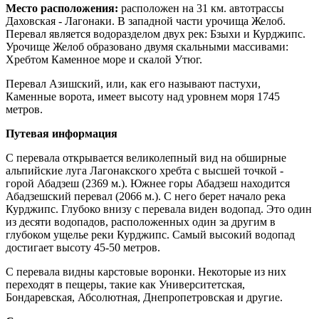
Место расположения:
расположен на 31 км. автотрассы
Даховская - Лагонаки. В западной части урочища Желоб.
Перевал является водоразделом двух рек: Бзыхи и Курджипс.
Урочище Желоб образовано двумя скальными массивами:
Хребтом Каменное море и скалой Утюг.
Перевал Азишский, или, как его называют пастухи,
Каменные ворота, имеет высоту над уровнем моря 1745
метров.
Путевая информация
С перевала открывается великолепный вид на обширные
альпийские луга Лагонакского хребта с высшей точкой -
горой Абадзеш (2369 м.). Южнее горы Абадзеш находится
Абадзешский перевал (2066 м.). С него берет начало река
Курджипс. Глубоко внизу с перевала виден водопад. Это один
из десяти водопадов, расположенных один за другим в
глубоком ущелье реки Курджипс. Самый высокий водопад
достигает высоту 45-50 метров.
С перевала видны карстовые воронки. Некоторые из них
переходят в пещеры, такие как Университетская,
Бондаревская, Абсолютная, Днепропетровская и другие.