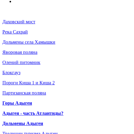
Даховский мост
Река Сахрай
Дольмены села Хамышки
Яворовая поляна
Олений питомник
Блокгауз
Пороги Киша 1 и Киша 2
Партизанская поляна
Горы Адыгеи
Адыгея - часть Атлантиды?
Дольмены Адыгеи
Традиции туризма Адыгеи