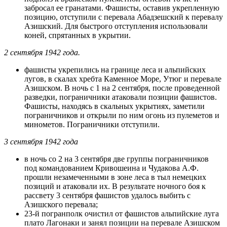
забросал ее гранатами. Фашисты, оставив укрепленную
позицию, отступили с перевала Абадзешский к перевалу
Азишский. Для быстрого отступления использовали
коней, спрятанных в укрытии.
2 сентября 1942 года.
фашисты укрепились на границе леса и альпийских
лугов, в скалах хребта Каменное Море, Утюг и перевале
Азишском. В ночь с 1 на 2 сентября, после проведенной
разведки, пограничники атаковали позиции фашистов.
Фашисты, находясь в скальных укрытиях, заметили
пограничников и открыли по ним огонь из пулеметов и
минометов. Пограничники отступили.
3 сентября 1942 года
в ночь со 2 на 3 сентября две группы пограничников
под командованием Кривошеина и Чудакова А.Ф.
прошли незамеченными в зоне леса в тыл немецких
позиций и атаковали их. В результате ночного боя к
рассвету 3 сентября фашистов удалось выбить с
Азишского перевала;
23-й погранполк очистил от фашистов альпийские луга
плато Лагонаки и занял позиции на перевале Азишском