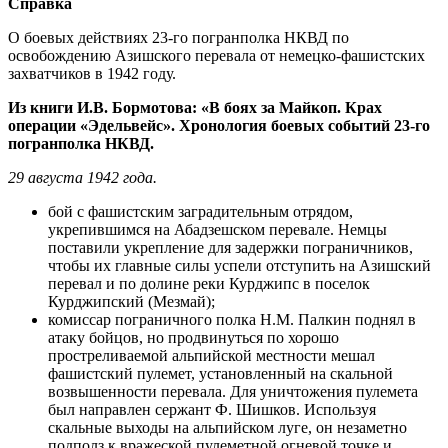
Справка
О боевых действиях 23-го погранполка НКВД по
освобождению Азишского перевала от немецко-фашистских
захватчиков в 1942 году.
Из книги И.В. Бормотова: «В боях за Майкоп. Крах
операции «Эдельвейс». Хронология боевых событий 23-го
погранполка НКВД.
29 августа 1942 года.
бой с фашистским заградительным отрядом,
укрепившимся на Абадзешском перевале. Немцы
поставили укрепление для задержки пограничников,
чтобы их главные силы успели отступить на Азишский
перевал и по долине реки Курджипс в поселок
Курджипский (Мезмай);
комиссар пограничного полка Н.М. Палкин поднял в
атаку бойцов, но продвинуться по хорошо
простреливаемой альпийской местности мешал
фашистский пулемет, установленный на скальной
возвышенности перевала. Для уничтожения пулемета
был направлен сержант Ф. Шишков. Используя
скальные выходы на альпийском луге, он незаметно
подполз к вражеской пулеметной огневой точке и