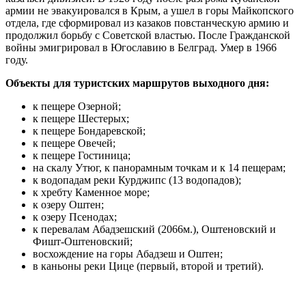
армии не эвакуировался в Крым, а ушел в горы Майкопского
отдела, где сформировал из казаков повстанческую армию и
продолжил борьбу с Советской властью. После Гражданской
войны эмигрировал в Югославию в Белград. Умер в 1966
году.
Объекты для туристских маршрутов выходного дня:
к пещере Озерной;
к пещере Шестерых;
к пещере Бондаревской;
к пещере Овечей;
к пещере Гостиница;
на скалу Утюг, к панорамным точкам и к 14 пещерам;
к водопадам реки Курджипс (13 водопадов);
к хребту Каменное море;
к озеру Оштен;
к озеру Псенодах;
к перевалам Абадзешский (2066м.), Оштеновский и
Фишт-Оштеновский;
восхождение на горы Абадзеш и Оштен;
в каньоны реки Цице (первый, второй и третий).