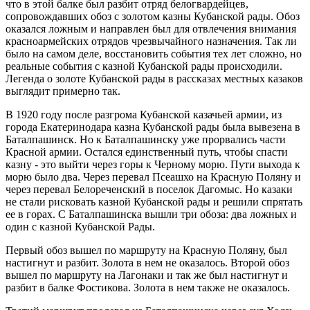
что в этой балке был разбит отряд белогвардейцев,
сопровождавших обоз с золотом казны Кубанской рады. Обоз
оказался ложным и направлен был для отвлечения внимания
красноармейских отрядов чрезвычайного назначения. Так ли
было на самом деле, восстановить события тех лет сложно, но
реальные события с казной Кубанской рады происходили.
Легенда о золоте Кубанской рады в рассказах местных казаков
выглядит примерно так.
В 1920 году после разгрома Кубанской казачьей армии, из
города Екатеринодара казна Кубанской рады была вывезена в
Баталпашинск. Но к Баталпашинску уже прорвались части
Красной армии. Остался единственный путь, чтобы спасти
казну - это выйти через горы к Черному морю. Пути выхода к
морю было два. Через перевал Псеашхо на Красную Поляну и
через перевал Белореченский в поселок Дагомыс. Но казаки
не стали рисковать казной Кубанской рады и решили спрятать
ее в горах. С Баталпашинска вышли три обоза: два ложных и
один с казной Кубанской Рады.
Первый обоз вышел по маршруту на Красную Поляну, был
настигнут и разбит. Золота в нем не оказалось. Второй обоз
вышел по маршруту на Лагонаки и так же был настигнут и
разбит в балке Фостикова. Золота в нем также не оказалось.