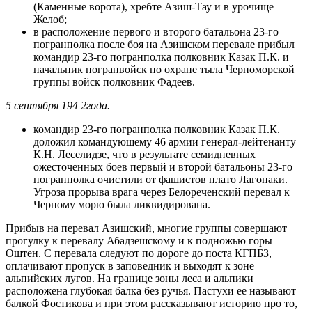
(Каменные ворота), хребте Азиш-Тау и в урочище
Желоб;
в расположение первого и второго батальона 23-го
погранполка после боя на Азишском перевале прибыл
командир 23-го погранполка полковник Казак П.К. и
начальник погранвойск по охране тыла Черноморской
группы войск полковник Фадеев.
5 сентября 194 2года.
командир 23-го погранполка полковник Казак П.К.
доложил командующему 46 армии генерал-лейтенанту
К.Н. Леселидзе, что в результате семидневных
ожесточенных боев первый и второй батальоны 23-го
погранполка очистили от фашистов плато Лагонаки.
Угроза прорыва врага через Белореченский перевал к
Черному морю была ликвидирована.
Прибыв на перевал Азишский, многие группы совершают
прогулку к перевалу Абадзешскому и к подножью горы
Оштен. С перевала следуют по дороге до поста КГПБЗ,
оплачивают пропуск в заповедник и выходят к зоне
альпийских лугов. На границе зоны леса и альпики
расположена глубокая балка без ручья. Пастухи ее называют
балкой Фостикова и при этом рассказывают историю про то,