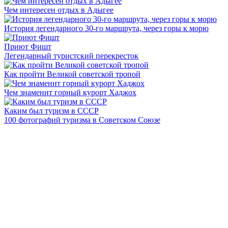
Чем интересен отдых в Адыгее
История легендарного 30-го маршрута, через горы к морю
Приют Фишт
Легендарный туристский перекресток
Как пройти Великой советской тропой
Чем знаменит горный курорт Хаджох
Каким был туризм в СССР
100 фотографий туризма в Советском Союзе