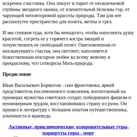
искренне счастлива. Она ликует и парит от нескончаемой
глубины звездного океана, от пленительной белизны гор, от
чарующей неповторимой красоты природы. Там для нее
распахнутое пространство для полета, мечты и грез.
И мы спешим туда, хотя бы ненадолго, чтобы наполнить душу
красотой, согреть ее у горячего костра эмоций и
почувствовать ее свободный полет. Ошеломленная от
нахлынувшего счастья, она светлеет, наполняется
божественным нектаром любви ко всему живому и
прекрасному, что сотворила Мать-природа.
Предисловие
Иван Васильевич Бормотов - сын фронтовика, яркий
представитель послевоенного поколения, воспитанный на
примерах мужества советских солдат, победивших фашизм и
неимоверным трудом, восстановивших страну из руин. Он
пришел в литературу с большим опытом путешественника,
альпиниста и краеведа.
Активные, приключенческие, оздоровительные туры,
маршруты горы - море