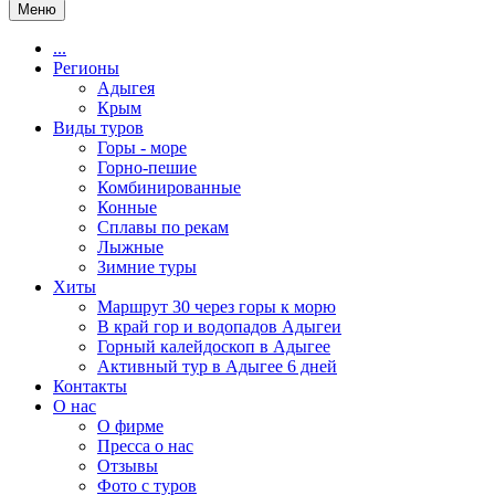
Меню
...
Регионы
Адыгея
Крым
Виды туров
Горы - море
Горно-пешие
Комбинированные
Конные
Сплавы по рекам
Лыжные
Зимние туры
Хиты
Маршрут 30 через горы к морю
В край гор и водопадов Адыгеи
Горный калейдоскоп в Адыгее
Активный тур в Адыгее 6 дней
Контакты
О нас
О фирме
Пресса о нас
Отзывы
Фото с туров