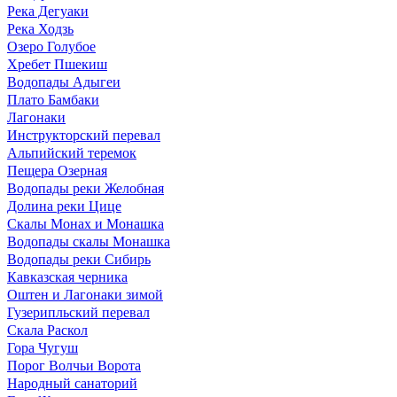
Река Дегуаки
Река Ходзь
Озеро Голубое
Хребет Пшекиш
Водопады Адыгеи
Плато Бамбаки
Лагонаки
Инструкторский перевал
Альпийский теремок
Пещера Озерная
Водопады реки Желобная
Долина реки Цице
Скалы Монах и Монашка
Водопады скалы Монашка
Водопады реки Сибирь
Кавказская черника
Оштен и Лагонаки зимой
Гузерипльский перевал
Скала Раскол
Гора Чугуш
Порог Волчьи Ворота
Народный санаторий