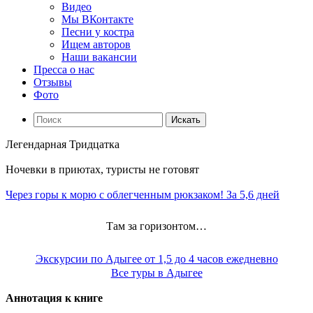
Видео
Мы ВКонтакте
Песни у костра
Ищем авторов
Наши вакансии
Пресса о нас
Отзывы
Фото
Искать
Легендарная Тридцатка
Ночевки в приютах, туристы не готовят
Через горы к морю с облегченным рюкзаком! За 5,6 дней
Там за горизонтом…
Экскурсии по Адыгее от 1,5 до 4 часов ежедневно
Все туры в Адыгее
Аннотация к книге