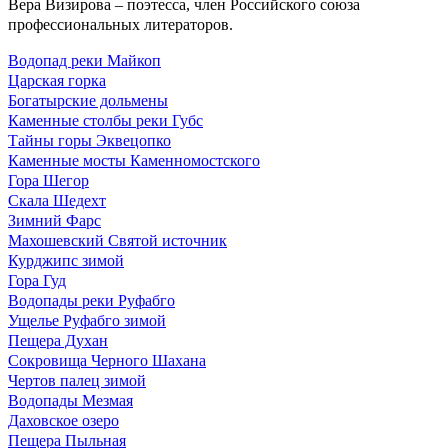
Вера Визирова – поэтесса, член Российского союза
профессиональных литераторов.
Водопад реки Майкоп
Царская горка
Богатырские дольмены
Каменные столбы реки Губс
Тайны горы Эквецопко
Каменные мосты Каменномостского
Гора Шегор
Скала Шедехт
Зимний Фарс
Махошевский Святой источник
Курджипс зимой
Гора Гуд
Водопады реки Руфабго
Ущелье Руфабго зимой
Пещера Духан
Сокровища Черного Шахана
Чертов палец зимой
Водопады Мезмая
Даховское озеро
Пещера Пыльная